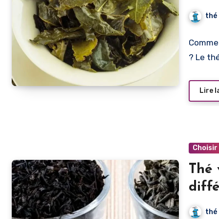
thé
Comment
? Le th
Lire l
Choisir
Thé 
diff
votr
thé