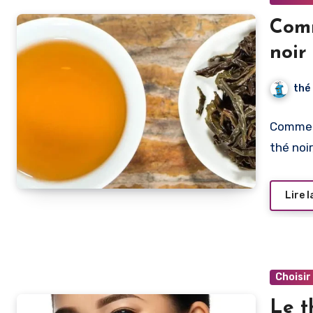
Comm
noir
thé
Comment
thé noi
Lire l
Choisir
Le t