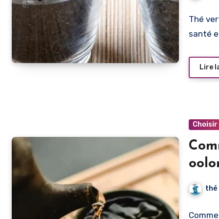
Thé ver
santé e
Lire l
Choisir
Comm
oolo
thé
Comment