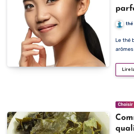
parf
thé
Le thé 
arômes 
Lire l
Choisir
Comm
qual