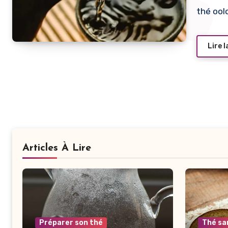
thé ool
Lire l
Articles À Lire
Préparer son thé
Thé sa