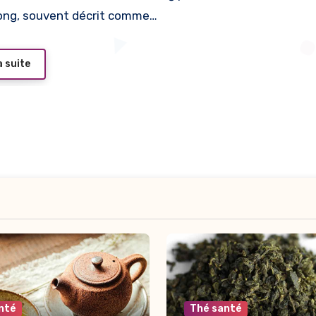
ong, souvent décrit comme…
a suite
nté
Thé santé